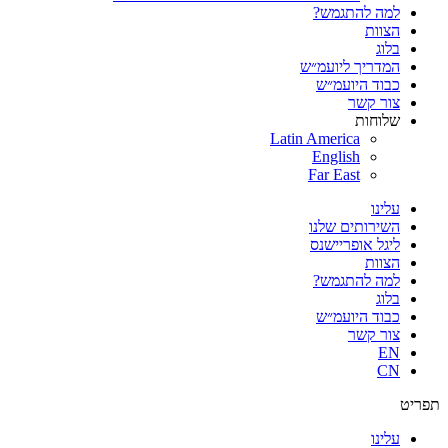
למה להתגמש?
הצוות
בלוג
המדריך ליועמ״ש
כבוד היועמ״ש
צור קשר
שלוחות
Latin America
English
Far East
עלינו
השירותים שלנו
ליגל אופריישנס
הצוות
למה להתגמש?
בלוג
כבוד היועמ״ש
צור קשר
EN
CN
תפריט
עלינו