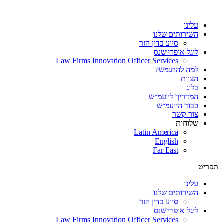
עלינו
השירותים שלנו
סיוע בדין הזר
ליגל אופריישנס
Law Firms Innovation Officer Services
למה להתגמש?
הצוות
בלוג
המדריך ליועמ״ש
כבוד היועמ״ש
צור קשר
שלוחות
Latin America
English
Far East
תפריט
עלינו
השירותים שלנו
סיוע בדין הזר
ליגל אופריישנס
Law Firms Innovation Officer Services