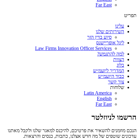
Far East
תפריט
עלינו
השירותים שלנו
סיוע בדין הזר
ליגל אופריישנס
Law Firms Innovation Officer Services
למה להתגמש?
הצוות
בלוג
המדריך ליועמ״ש
כבוד היועמ״ש
צור קשר
שלוחות
Latin America
English
Far East
הרשמו לניוזלטר
הנכם מוזמנים להשאיר את פרטיכם, להיכנס למאגר שלנו ולקבל מאתנו
עדכונים שוטפים של מה חדש אצלנו, כתבות, כנסים והרצאות.