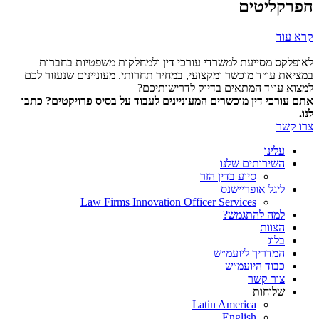
הפרקליטים
קרא עוד
לאופלקס מסייעת למשרדי עורכי דין ולמחלקות משפטיות בחברות
במציאת עו״ד מוכשר ומקצועי, במחיר תחרותי. מעוניינים שנעזור לכם
למצוא עו״ד המתאים בדיוק לדרישותיכם?
אתם עורכי דין מוכשרים המעוניינים לעבוד על בסיס פרויקטים? כתבו
לנו.
צרו קשר
עלינו
השירותים שלנו
סיוע בדין הזר
ליגל אופריישנס
Law Firms Innovation Officer Services
למה להתגמש?
הצוות
בלוג
המדריך ליועמ״ש
כבוד היועמ״ש
צור קשר
שלוחות
Latin America
English