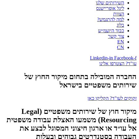
השירותים שלנו
ליגל אופריישנס
הצוות
למה להתגמש?
בלוג
כבוד היועמ״ש
צור קשר
EN
CN
Linkedin-in
Facebook-f
עו"ד? הצטרפו אלינו
החברה המובילה בתחום מיקור החוץ של
שירותים משפטיים בישראל
זקוקים לעו"ד? הקליקו כאן
מיקור חוץ של שירותים משפטיים (Legal
Resourcing) משמעו האצלת עבודה משפטית
אל עו״ד או ארגון חיצוני המסוגל לבצע את
העבודה בסטנדרטים גבוהים ובעלות