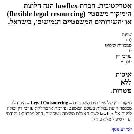
אטרקטיבית. חברת lawflex הנה חלוצת
ה׳מיקור משפטי׳ (flexible legal resourcing)
או ׳השירותים המשפטיים הגמישים׳, בישראל.
שפות
+
0
סמכויות שיפוט
0
עורכי דין
+
550
איכות
ללא
פשרות.
מיקור חוץ של שירותים משפטיים
–
Legal Outsourcing
–
הינו חלק
ממגמה חוצת גבולות בעולם המשפט. פירמת או מחלקת עורכי דין יכולה
לפנות אל lawflex לשם האצלת משימה משפטית, החל מפרויקט נקודתי
ועד לטיפול מלא בתיק.
למידע נוסף