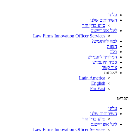
עלינו
השירותים שלנו
סיוע בדין הזר
ליגל אופריישנס
Law Firms Innovation Officer Services
למה להתגמש?
הצוות
בלוג
המדריך ליועמ״ש
כבוד היועמ״ש
צור קשר
שלוחות
Latin America
English
Far East
תפריט
עלינו
השירותים שלנו
סיוע בדין הזר
ליגל אופריישנס
Law Firms Innovation Officer Services