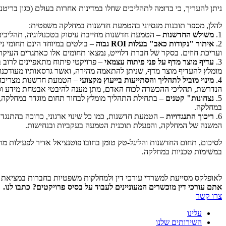
ניתן להעריך, כי בדומה לתהליכים שחלו במדינות אחרות בעולם (כגון ברי
להלן, מספר תובנות מנסיוני בהטמעת חדשנות במחלקה משפטית:
1.
משולש החדשנות
– הטמעת חדשנות מחייבת עיסוק בטכנולוגיה, תהליכים 
2.
איתור "נקודות כאב" בעלות ROI גבוה
– בולטים במיוחד הינם תחומי ני
ועריכת חוזים. בסקר של חברת דלוייט, נמצאו תחומים אלו כאתגרים העיקר
3.
עדיף מוצר מדף על פני פיתוח עצמאי
– פרויקטי פיתוח מתאפיינים לרוב 
מומלץ להעדיף מוצר מדף, שניתן להתאמה מהירה, ואשר גרסאותיו מעודכנות
4.
מינוי מוביל לתהליך והסתייעות בייעוץ מקצועי
– הטמעת חדשנות מצריכה הש
הנדרשת, תהליכי ההכשרה לכוח האדם, מתן מענה להיבטי אבטחת מידע וסי
5.
נצחונות" קטנים
– בתחילת התהליך מומלץ לבחור תחום מוגדר במחלקה, בו
במחלקה.
6.
ריכוך התנגדויות
– הטמעת חדשנות, כמו כל שינוי ארגוני, כרוכה בהתנגדוי
המשנה של המחלקה, והפעלת תוכנית הטמעה בעקביות ובנחישות.
לסיכום, תחום החדשנות והליגל-טק טומן בחובו פוטנציאל אדיר לפעילות מח
במשימות טכניות במחלקה.
לאופלקס מסייעת למשרדי עורכי דין ולמחלקות משפטיות בחברות במציאת עו
אתם עורכי דין מוכשרים המעוניינים לעבוד על בסיס פרויקטים? כתבו לנו.
צרו קשר
עלינו
השירותים שלנו