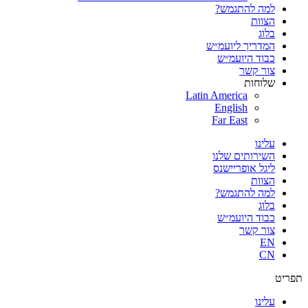
למה להתגמש?
הצוות
בלוג
המדריך ליועמ״ש
כבוד היועמ״ש
צור קשר
שלוחות
Latin America
English
Far East
עלינו
השירותים שלנו
ליגל אופריישנס
הצוות
למה להתגמש?
בלוג
כבוד היועמ״ש
צור קשר
EN
CN
תפריט
עלינו