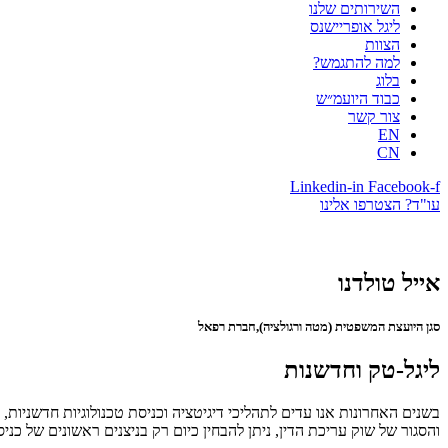
השירותים שלנו
ליגל אופריישנס
הצוות
למה להתגמש?
בלוג
כבוד היועמ״ש
צור קשר
EN
CN
Linkedin-in
Facebook-f
עו"ד? הצטרפו אלינו
אייל טולדנו
סגן היועצת המשפטית (מטה ורגולציה),חברת רפאל
ליגל-טק וחדשנות
בשנים האחרונות אנו עדים לתהליכי דיגיטציה וכניסת טכנולוגיות חדשניות,
והסגור של שוק עריכת הדין, ניתן להבחין כיום רק בניצנים ראשונים של כנ