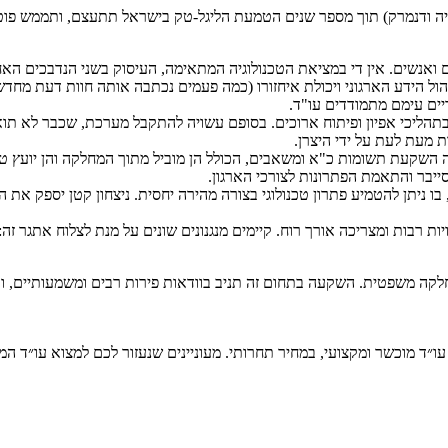
טניה ודנמרק) תוך מספר שנים הטמעת הליגל-טק בישראל תתעצם, ותממש פוטנצ
ואנשים. אין די במציאת הטכנולוגיה המתאימה, העיסוק בשני הנדבכים האחרי
הול הידע הארגוני ויכולת איחזורו (כמה פעמים נכתבה אותה חוות דעת מחד
יים עימם מתמודדים עו"ד.
בתהליכי אפיון ופיתוח ארוכים. בסופם עשויה להתקבל מערכת, שכבר לא ת
 מעת לעת על ידי היצרן.
קעת תשומות כ"א ומשאבים, הכולל הן מוביל מתוך המחלקה והן יועץ טכנולו
יבר והתאמת הפתרונות לצורכי הארגון.
 ניתן להטמיע פתרון טכנולוגי בצורה מהירה יחסית. ניצחון קטן יספק את 
ות רבות ומצריכה אורך רוח. קיימים מנגנונים שונים על מנת לצלוח אתגר זה:
לקה משפטית. השקעה בתחום זה תניב בוודאות פירות רבים ומשמעותיים, ובכ
״ד מוכשר ומקצועי, במחיר תחרותי. מעוניינים שנעזור לכם למצוא עו״ד ה