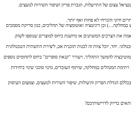
יאל עצום של התייעלות, הגברת פריון ושיפור השירות לנועצים.
ם חיוני והכרחי לא פחות ואף יותר.
ש במחלקה…) וכן דיגיטציה ואוטומציה של תהליכים, כגון סריקת מסמכים
ואמת את הצרכים המשתנים או מיושנת ביחס למוצרים שנוספו לשוק.
גי. יחד, יוכל צוות זה לבנות תוכנית אב, ליצירת התשתית הטכנולוגית
המוטיבציה להמשך התהליך, ויעורר "קנאת סופרים" ביחס לתחומים נוספים
 רתימת המנהלים במחלקה, שיתוף העובדים, מינוי סוכני שינוי ביחידות
ללם הגדלת הפריון והיעילות, שיפור השירות לנועצים, וצמצום העיסוק
מתאים בדיוק לדרישותיכם?