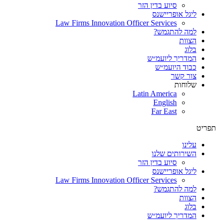
סיוע בדין הזר
ליגל אופריישנס
Law Firms Innovation Officer Services
למה להתגמש?
הצוות
בלוג
המדריך ליועמ״ש
כבוד היועמ״ש
צור קשר
שלוחות
Latin America
English
Far East
תפריט
עלינו
השירותים שלנו
סיוע בדין הזר
ליגל אופריישנס
Law Firms Innovation Officer Services
למה להתגמש?
הצוות
בלוג
המדריך ליועמ״ש