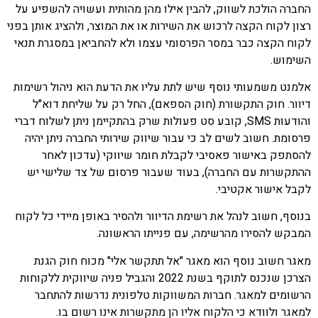
החברה הולכת לשווק, להבין אילו מהן מהותית ועשויה להשפיע על
רצון לקוח הקצה לרכוש את השירות או את המוצר, ולהציג אותן בפני
לקוח הקצה כבר במסר הפרסומי עצמו ולא להחביאן במסגרת תנאי
השימוש.
אלמנט משמעותי נוסף שיש לתת עליו את הדעת הוא ניהול רשימות
דיוור. חוק התקשורת (חוק הספאם), החל רק על שליחת דוא"ל
והודעות SMS, קובע סט פעולות שרק בהתקיימן ניתן לשלוח דברי
פרסומת. חשוב לשים לב כי עבור שיווק שירותי החברה ניתן יהיה
להסתפק באישור פאסיבי לקבלת חומר שיווקי (עדכון לאחר
ההתקשרות עם החברה), בעוד שעבור פרסום של צד שלישי יש
לקבל אישור אקטיבי.
בנוסף, חשוב לנהל את רשימת הדיוור ולהסיר באופן מיידי כל לקוח
המבקש להסירו מהרשימה, עם פנייתו הראשונה.
מאגר חשוב נוסף הוא מאגר "אל תתקשר אלי" מכוח חוק הגנת
הצרכן שנכנס לתוקף בשנת 2022 והגביל פניה שיווקית ללקוחות
הרשומים למאגר. חברות המשווקות טלפונית נדרשות להתחבר
למאגר ולוודא כי הלקוח אליו הן מתקשרות אינו רשום בו.