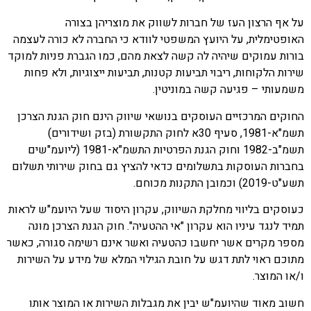
על אף הרצון העז של חברות לשווק את מוצריהן בצורה
האופטימלית, על היועץ המשפטי לוודא כי החברה לא כורה לעצמה
בורות עמוקים שיהיה לה קשה לצאת מהם, כמו הגברת פניות למוקד
שירות הלקוחות, ריבוי תביעות קטנות, תביעות ייצוגיות, ולא פחות
משמעותי – פגיעה קשה במוניטין.
החוקים המרכזיים העוסקים בנושאי שיווק הינם חוק הגנת הצרכן
תשמ"א-1981, סעיף 30א לחוק התקשורת (בזק ושידורים)
תשמ"ב-1982 וחוק הגנת הפרטיות התשמ"א-1981 (ליועמ"שים
בחברות העוסקות בתשלומים כדאי להציץ גם בחוק שירותי תשלום
תשע"ט-2019) וכמובן התקנות מכוחם.
כעוסקים בליווי מחלקת השיווק, עקרון היסוד שעל היועמ"ש לראות
תמיד לנגד עיניו הוא עקרון "אי ההטעיה". חוק הגנת הצרכן מונה
מספר מקרים אשר יחשבו כהטעיה ואשר אינם רשימה סגורה, כאשר
מתוכם ראוי לתת דגש על חובת הגילוי המלא של מידע על השירות
ו/או המוצר.
חשוב מאוד שהיועמ"ש יבין את מגבלות השירות או המוצר אותו