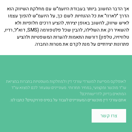
אך הדבר החשוב ביותר בעבודת היועמ"ש עם מחלקת השיווק הוא
הדרך "לארוז" את כל ההנחיות. לשם כך, על היועמ"ש להפוך עצמו
לאיש שיווק, לחשוב באופן יצירתי, להציע דרכים חלופיות ולא
להשאיר רק את השלילה, להבין שכל פלטפורמה (SMS, דוא"ל, רדיו,
טלוויזיה, טלפון) דורשת התאמות להערות המשפטיות ולהציע
פתרונות יצירתיים על מנת לקדם את מטרות החברה.
לאופלקס מסייעת למשרדי עורכי דין ולמחלקות משפטיות בחברות במציאת
עו״ד מוכשר ומקצועי, במחיר תחרותי. מעוניינים שנעזור לכם למצוא עו״ד
המתאים בדיוק לדרישותיכם?
אתם עורכי דין מוכשרים המעוניינים לעבוד על בסיס פרויקטים? כתבו לנו.
צרו קשר