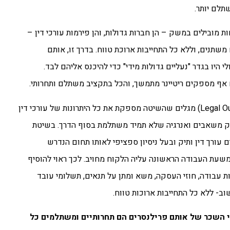
תלם יותר.
ת מובילים במשק – הן חברות גדולות, והן פירמות עורכי דין –
שתנים, וללא כל התחייבות ארוכת טווח. בדרך זו, אותם
יו בגדר "נעליים גדולות מידי" כדי להיכנס אליהם לבד.
ם אף מספקים ריטיינר מתמשך, והכל בתקציב משתלם ותחרותי.
חברות ומשרדים רבים המשתמשים במיקור חוץ משפטי (Legal Outsourcing) מגלים שהשיטה מספקת את כל היתרונות של עורכי דין
יק משאבים ואנרגיה שלא תמיד משתלמת בסוף הדרך. בשיטת
קבלים עורך דין ותיק ובעל ניסיון ספציפי לאותו תחום הנדרש
משעת העבודה הראשונה עליה הלקוח מחויב. לכך ראוי להוסיף
 עבודה, חוזי העסקה, משא ומתן על תנאים, תשלומי עובד
י השכר של אותם פרילנסרים הם תחרותיים ומשתלמים כל