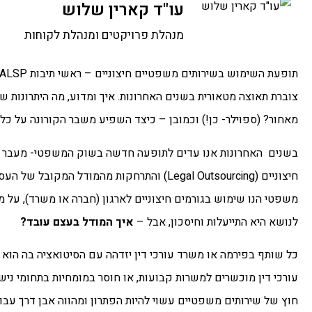
עו"ד קארין שלוש
מנהלת פרויקטים ומנהלת לקוחות
תופעת השימוש בשירותים משפטיים חיצוניים – ראשי תיבות ALSP (או בשם המלא (
צוברת תאוצה מטאורית בשנים האחרונות. איך ומדוע, מה היתרונות 
מאחור? (ספוילר- כן!) וכמובן – כיצד השפיע משבר הקורונה על כל
בשנים האחרונות אנו עדים לתופעה חדשה בשוק המשפטי- מעבר של
חיצוניים (Legal Outsourcing) והתרחקות מהמודל
משפטי הנו שימוש בגורמים חיצוניים לארגון (חברה או משרד), על מנת
לנושא היא התייעלות וחיסכון, אבל –
איך המודל בעצם עובד?
כל שותף בפירמה או משרד עורכי דין יזדהה עם הסיטואציה בה הוא נ
עורכי דין מוכשרים למשרות קבועות, או חוסר במומחיות בתחומי ניש
חוץ של שירותים משפטיים עשוי להיות הפתרון ומהווה אבן דרך עבור