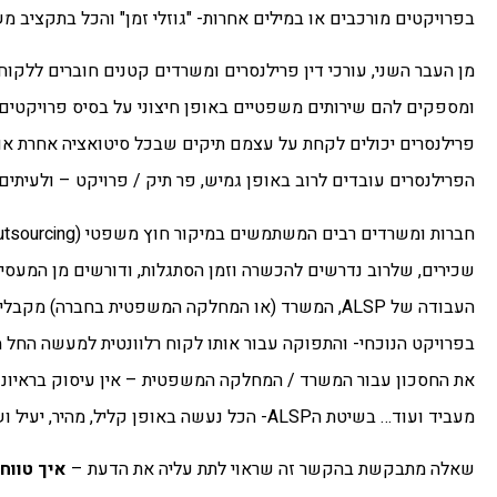
בפרויקטים מורכבים או במילים אחרות- "גוזלי זמן" והכל בתקציב מש
מן העבר השני, עורכי דין פרילנסרים ומשרדים קטנים חוברים ללקוחו
ומספקים להם שירותים משפטיים באופן חיצוני על בסיס פרויקטים מ
פרילנסרים יכולים לקחת על עצמם תיקים שבכל סיטואציה אחרת אולי ה
הפרילנסרים עובדים לרוב באופן גמיש, פר תיק / פרויקט – ולעיתי
שכירים, שלרוב נדרשים להכשרה וזמן הסתגלות, ודורשים מן המעס
העבודה של ALSP, המשרד (או המחלקה המשפטית בחברה) מ
בפרויקט הנוכחי- והתפוקה עבור אותו לקוח רלוונטית למעשה החל 
את החסכון עבור המשרד / המחלקה המשפטית – אין עיסוק בראיונות
מעביד ועוד… בשיטת הALSP- הכל נעשה באופן קליל, מהיר, יעיל ושוב- ללא כל התחייבות ארוכות טווח.
שאלה מתבקשת בהקשר זה שראוי לתת עליה את הדעת –
איך טווח