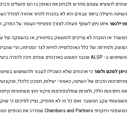
השיטה היעילה ביותר עבורם היא לא בהכרח לחזור אחורה למודל ה
פרילנסר
איתו ניתן לשתף פעולה לצורך ספציפי העומד על הפרק, ו
המשרד או החברה לא צריכים להתעסק בפיטורין, או בהעסקה של עוב
המשק ולמידתה של כלל האוכלוסייה לחיות לצד המגיפה, הרי שהביקו
והשימוש ב- ALSP שכבר הוטמע בארגונים שונים וזכה להכרה ביעילותו, המשיך לשגשג.
ניתן לסכם ולומר
מהיתרונות הרבים של השיטה, כאמור- יעילות, חסכון כלכלי, ומקצו
את היתרונות הללו, ולמרות שפלטפורמות מיקור חוץ משפטיות קיימות
המשפטי היוקרתי Chambers and Partners שמדרג את הגופים המובלים ביותר בתחומי המשפט בכל העולם.