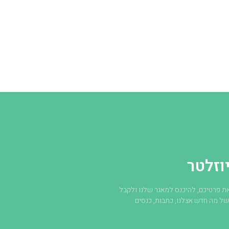
וזלטר
ת פרטיכם, להיכנס למאגר שלנו ולקבל
של מה חדש אצלנו, כתבות, כנסים