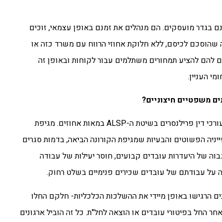
ו אחר והם אינם בגדר מועסקים. הם מנהלים את זמנם באופן עצמאי, זוכים
 שהוסכם לכיסם, ללא חלוקת אחוזי הרווח עם משרד כזה או
ים להם להציע תמחורים משתלמים עבור לקוחות ובאופן זה
ם משפטיים חיצוניים?
נתחיל מהסוף- מדובר בשינוי דרמטי! הקורונה העלתה את הביקוש לעורכי דין פרילנסרים בשיטת ה-ALSP במאות אחוזים. מגיפת
יניה הפשוטים והבעיות שמגיפת הקורונה הביאה, בדמות סגרים
וה של היעדרות עובדים קבועים, חוסר יעילות של עבודה
ה על עבודתם של עובדים שכירים פנימיים בשלט רחוק.
ם הרגישו באופן מיידי את ההשלכות הכלכליות- חלקם החלו
ר החל בפיטורי עובדים או הוצאה לחל"ת. כל זה הוביל ארגונים