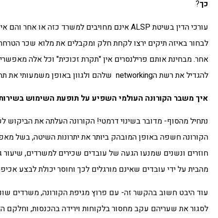
כך
?
עורכי הדין בשיטת ALSP אינם מחויבים למשרד כזה א
לבחור באיזה תיקים ירצו לקחת חלק ומקבלים את מלוא שכר הטרחה
אחר. מבחינת אותם פרילנסרים אין "תקרת זכוכית" וכל אלה מאפשר
להגדיל את רשת הnetworking שלהם ולגוון באופן משמעותי את תחומי העניין.
איך משבר הקורונה העולמי השפיע על תופעת השימוש בשירותי
הקורונה חשפה באופן המובהק ביותר את יתרונות השיטה, בשל מאפי
חוזרים ונשנים שמנעו הגעה של עובדים שכירים למשרדים, שיעור גב
מהבית על ידי עובדים שאינם מורגלים לכך וחוסר יכולת לבצע אכיפ
עוד היבט חשוב בהקשר זה- עם פרוץ מגיפת הקורונה, משרדים שוני
לסגור את שעריהם עקב מחסור בלקוחות וירידה בהכנסות, וחלקם האח