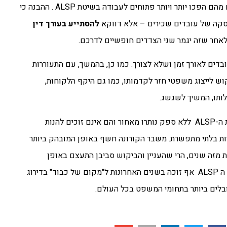
שונים להמציא עצמם מחדש ולבחון את האופן בו הם פועלים ורבים מהם הפכו יותר ויותר פתוחים לעבודה בשיטת ALSP . ההבנה כי
עסקה של עובדים שכירים – אלא דווקא
להסתייע בעורך דין
לאחר שזה יגמר שני הצדדים חופשיים לדרכם.
דים לאורך זמן ושלא לצורך. כמו כן, בהמשך, עם התעוררות
ש לייצוג משפטי חזר לקדמותו, כמו גם היקף הלקוחות,
כי ארגונים שלא השכילו לעבור ולהשתמש בשיטת ה-ALSP ללא ספק נותרו מאחור והם אינם זוכים להנות
עיות בלתי מתפשרת. משבר הקורונה חשף באופן המובהק ביותר
 מזה שנים, הרי שהעניין והביקוש סביבן התעצם באופן
משמעותי עקב המשבר. ואם כל זה לא מספיק, נציין לסיכום כי שוק ה ALSP אף זוכה בשנים האחרונות ל"מקום של כבוד" בדירוג