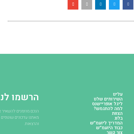
הרשמו לני
עלינו
השירותים שלנו
ליגל אופריישנס
למה להתגמש?
הנכם מוזמנים להשאיר א
הצוות
מאתנו עדכונים שוטפים 
בלוג
המדריך ליועמ״ש
והרצאות.
כבוד היועמ״ש
צור קשר