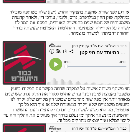
אז רגע לפני שהיא שוקעת בתפקיד החדש (ישן) שלה כשותפה מובילה
במחלקת שוק ההון בגולדפרב, גרוס, זליגמן, עורכי דין, ולאחר קדנציה
משמעותית של חמש שנים בתעשייה האווירית, תפסנו את תמר לוז
לשיחה על הקריירה המפתיעה, ההחלטות האמיצות שעשתה בדרך
והחזרה ״הביתה״ למשרד בו צמחה.
חזי משתף בשיחה אישית על המקרה שחווה בקשר עם תפקידו כיועץ
משפטי בקבוצת שיכון ובינוי עד שהוחלט לסגור את התיק נגדו. שש שנים
מאוחר יותר אין ספק שזה מהדברים שכולנו רק מקווים שלא יקרה לנו
כיועצים משפטיים שלא ייקרה במשמרת שלנו אז איך הוא כל כך
אופטימי, מה הוא מציע לעשות ביום יום כדי להתמודד עם החששות
והחשיפות מי נשאר איתך ומי נעלם בדרך איך מנהלים את ההליך הזה עד
לזיכוי המלא ואיך יוצאים מחוזקים מכל זה.