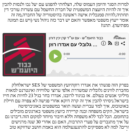
למרות הסגר והיומן העמוס שלה, הצלחתי להפגש עם יעל נבו ולנסות להבין
איך זה להיות היועצת המשפטית של חברת החשמל עם
עשרות עורכי דין
תחתיה,להיות סמנכלית אישה ראשונה בהיסטוריה של החברה,מה זה
אומר ייעוץ משפטי מאפשר והאם יש דבר כזה ניהול נשי (ויש גם תמונה
מפתיעה). תהנו!
בפרק הזה פגשתי את אנדרו רוזןהיועץ המשפטי של SES ישראלחלק
מחברת לווינים גלובלית שמשדרת אלפי ערוצי טלוויזיה ואינטרנט למאות
מיליוני אנשים בעולם. אז בניגוד לרובנו, אנדרו בחר בגיל 23 לחיות את חייו
בישראל.ניסיתי להבין איך זה קרה דוקא אחרי פגישה לא צפויה עם חיילת
באוטובוס, איך למד עברית ועשה תואר במשפטים באוניברסיטה
בישראל, הקים משפחה ובנה קריירה כיועץ משפטי בארגונים מובילים
בתחומם. הכל לבד ללא משפחה וללא חיבור מיוחד למקום הזה.דיברנו גם
על איך מתגברים על פערי התרבות, האם גם אחרי 30 שנה מרגישים
זרים? למה לא מפסיקים להתגעגעולמה הוא באמת חושב שדווקא טוב