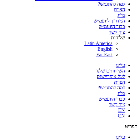
למה להתגמש?
הצוות
בלוג
המדריך ליועמ״ש
כבוד היועמ״ש
צור קשר
שלוחות
Latin America
English
Far East
עלינו
השירותים שלנו
ליגל אופריישנס
הצוות
למה להתגמש?
בלוג
כבוד היועמ״ש
צור קשר
EN
CN
תפריט
עלינו