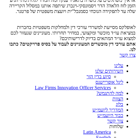
אז איך משתלטים על משרה בתאגיד ענק? ומה המדד לגלות מתי הגיע
הזמן לזוז הלאה? הדר ויסמונסקי-וינברג שיתפה אותנו במסלול הקריירה
שלה עד לתפקידה הנוכחי כסמנכל"ית ויועצת משפטית של פרטנר.
לאופלקס מסייעת למשרדי עורכי דין ולמחלקות משפטיות בחברות
במציאת עו״ד מוכשר ומקצועי, במחיר תחרותי. מעוניינים שנעזור לכם
למצוא עו״ד המתאים בדיוק לדרישותיכם?
אתם עורכי דין מוכשרים המעוניינים לעבוד על בסיס פרויקטים? כתבו
לנו.
צרו קשר
עלינו
השירותים שלנו
סיוע בדין הזר
ליגל אופריישנס
Law Firms Innovation Officer Services
למה להתגמש?
הצוות
בלוג
המדריך ליועמ״ש
כבוד היועמ״ש
צור קשר
שלוחות
Latin America
English