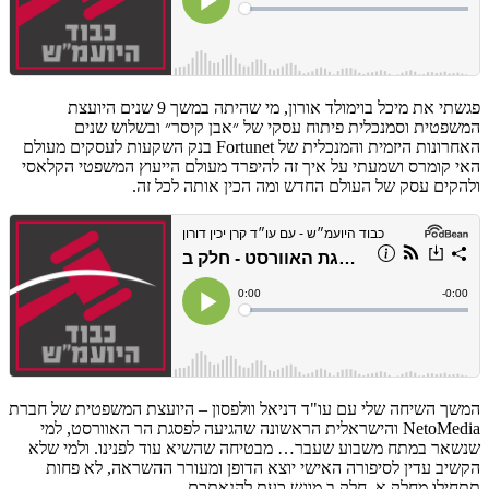
פגשתי את מיכל בוימולד אורון, מי שהיתה במשך 9 שנים היועצת
המשפטית וסמנכלית פיתוח עסקי של ״אבן קיסר״ ובשלוש שנים
האחרונות היזמית והמנכלית של Fortunet בנק השקעות לעסקים מעולם
האי קומרס ושמעתי על איך זה להיפרד מעולם הייעוץ המשפטי הקלאסי
ולהקים עסק של העולם החדש ומה הכין אותה לכל זה.
המשך השיחה שלי עם עו"ד דניאל וולפסון – היועצת המשפטית של חברת
NetoMedia והישראלית הראשונה שהגיעה לפסגת הר האוורסט, למי
שנשאר במתח משבוע שעבר… מבטיחה שהשיא עוד לפנינו. ולמי שלא
הקשיב עדין לסיפורה האישי יוצא הדופן ומעורר ההשראה, לא פחות
תתחילו מחלק א. חלק ב מוגש כעת להנאתכם.