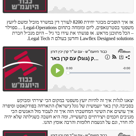
אז איך הופכים מבוגר יחידת 8200 לעורך דין במשרד מוביל ומשם ליועץ
משפטי בסטרטאפים, ליזם ומומחה בתחום
Legal-Operations …ספוילר
– הכל מתוכנן מראש.
אז פגשתי את עידו בר גיל – היום מנכ״ל חברת
Lawflex Designed solutions וחדשן בעולם ה Legal Tech.
יצאנו לגלות איך זה להיות יועץ משפטי במקום הכי יצירתי ומבוקש
בסביבה.קרן באר יועמשית של גוגל (ישראל) התארחה בפודקאסט וסיפרה
איך עושים את השינוי המחשבתי הזה איך זה לעבוד מול האנשים הכי
מגניבים חכמים ויצירתיים בתעשייה, ומה היא חשבה כשגילתה שלא יהיה
לה חדר, וגם על הגשמת חלומות והרבה אומץ תהנו.