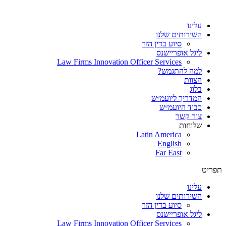
עלינו
השירותים שלנו
סיוע בדין הזר
ליגל אופריישנס
Law Firms Innovation Officer Services
למה להתגמש?
הצוות
בלוג
המדריך ליועמ״ש
כבוד היועמ״ש
צור קשר
שלוחות
Latin America
English
Far East
תפריט
עלינו
השירותים שלנו
סיוע בדין הזר
ליגל אופריישנס
Law Firms Innovation Officer Services