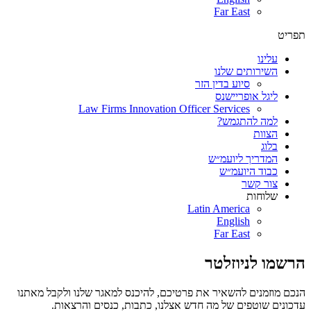
Far East
תפריט
עלינו
השירותים שלנו
סיוע בדין הזר
ליגל אופריישנס
Law Firms Innovation Officer Services
למה להתגמש?
הצוות
בלוג
המדריך ליועמ״ש
כבוד היועמ״ש
צור קשר
שלוחות
Latin America
English
Far East
הרשמו לניוזלטר
הנכם מוזמנים להשאיר את פרטיכם, להיכנס למאגר שלנו ולקבל מאתנו
עדכונים שוטפים של מה חדש אצלנו, כתבות, כנסים והרצאות.