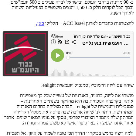
ב- 90 מדינות ברחבי העולם, ובישראל לבדה פעילים כ 500 יועמ"שים,
ובסך הכל לוקחים חלק כ- 1,500 יועצים משפטיים בפעילויות השונות
לאורך השנה.
להצטרפות כחברים לארגון ACC Israel – הקליקו
כאן.
שיחה עם לייזה חיימוביץ, סמנכ״ל ויועמשית enlight.
פגשתי את לייזה, כתמיד, באנרגיות של עשייה שכל כך מאפיינות
אותה. בקדנציה הנוכחית בה היא מחזיקה בשנתיים האחרונות –
סמנכ״לית ויועמשית של enlight – חברה מצליחה בתחום האנרגיה
המתחדשת. היתה לנו שיחה ארוכה שבה פרסה את מסלול הקריירה
המרתק שלה מהמגזר הציבורי לפרטי, עסקי על גווניו המאוד שונים. אתגר
אחרי אתגר שפיצחה בצד סיפור אישי לא פשוט עמו התמודדה.
ולמה ריצה בחמש בבוקר זו הדרך הכי טובה לשמור על איזון. אל תפסידו.