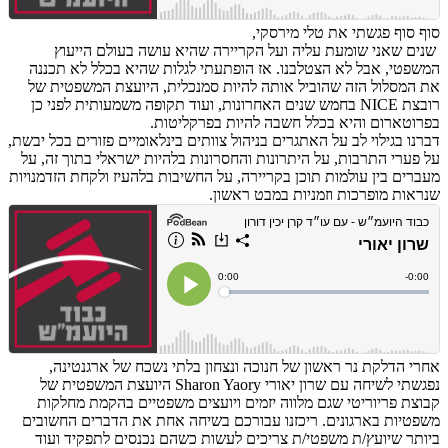
סוף סוף פגשתי את טלי מירסקי,
שנים שאני שומעת עליה ועל הקריירה שהיא עושה בעולם הייעוץ
המשפטי, אבל לא הצטלבנו. אז הופתעתי לגלות שהיא בכלל לא תכננה
את המסלול הזה שהוביל אותה להיות סמנכלית, היועצת המשפטית של
רובצת NICE בחמש שנים האחרונות, ועוד תקופה משמעותית לפני כן
בפרוטארום והיא בכלל חשבה להיות בפרקליטות.
דברנו בגילוי לב על האתגרים בניהול צוותים בינלאומיים פזורים בכל יבשת,
על פערי התרבות, על היתרונות והחסרונות בלהיות ישראלי בתוך זה, על
מעברים בין עולמות תוכן בקריירה, על החשיבות בלהעיז ולקחת הזדמנויות
שנראות מופרכות וזמניות במבט ראשון.
אחרי הדלקת נר ראשון של חנוכה ונצחון בלתי נשכח של ארגנטינה,
נפגשתי לשיחה עם שרון יאורי Sharon Yaory היועצת המשפטית של
קבוצת פריוריטי שגם מלווה יזמים ויועצים משפטיים בהקמת מחלקות
משפטיות בארגונים. ריכזנו עבורכם בשיחה אחת את הדברים החשובים
ביותר שיועץ/ת משפטי/ת צריכים לעשות כשהם נכנסים לתפקיד ועוד