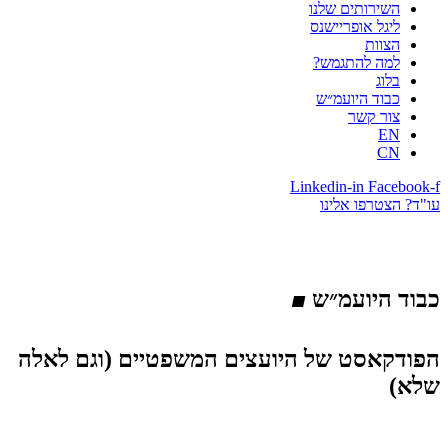
השירותים שלנו
ליגל אופריישנס
הצוות
למה להתגמש?
בלוג
כבוד היועמ״ש
צור קשר
EN
CN
Linkedin-in
Facebook-f
עו"ד? הצטרפו אלינו
.
כבוד היועמ״ש
הפודקאסט של היועצים המשפטיים (וגם לאלה
שלא)