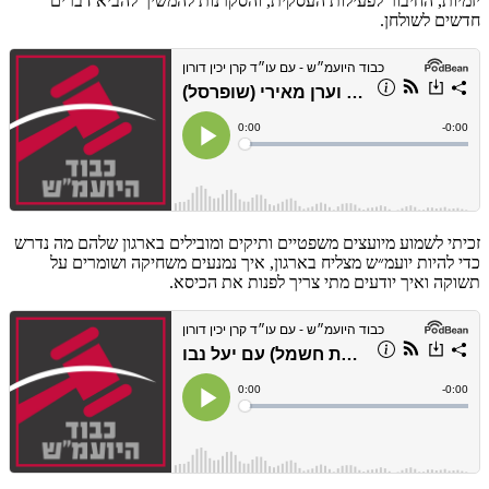
יזמיות, החיבור לפעילות העסקית, והסקרנות להמשיך להביא דברים
חדשים לשולחן.
זכיתי לשמוע מיועצים משפטיים ותיקים ומובילים בארגון שלהם מה נדרש
כדי להיות יועמ״ש מצליח בארגון, איך נמנעים משחיקה ושומרים על
תשוקה ואיך יודעים מתי צריך לפנות את הכיסא.