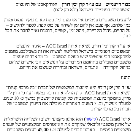
כבוד היועמ״ש – עם עו״ד קרן יכין דורון
– הפודקאסט של היועצים
המשפטיים הפנימיים בישראל (ולא רק להם).
ליועצים משפטיים פנימיים אין אף פעם זמן. בטח לא בתפקיד עמוס ומגוון
כמו שלהם. אף פעם אין להם זמן לשיחה על כוס קפה. לספר ולהקשיב –
על החיים, ניהול הקריירה, ניהול זמן , קשיים, תובנות ואיך לחבר את הכל
יחד.
אז עו"ד קרן יכין דורון, נשיאת ארגון ACC Israel – איגוד היועצים
המשפטיים הפנימיים בישראל החליטה לעשות את זה בשבילכם. מוזמנים
לפודקאסט הכי אינטימי שיש בעולם המשפט – בו מתארחים יועצים
משפטיים מובילים בתחומם המדברים על הנושאים הכי אישיים שלהם
בניהול הקריירה – אתגרים, השראה ובחירות שעיצבו את חייהם.
תהנו!
עו"ד קרן יכין דורון
היא
היועצת המשפטית של חברת "ביג מרכזי קניות"
ונשיאת ארגון
.ACC Israel
קרן החלה את דרכה במשרד עורכי הדין לוי
מידן, בהמשך כיועצת המשפטית של קבוצת לווינשטיין במשך כ- 10 שנים,
למעלה מעשור, וב- 7 השנים האחרונות מובילה את הייעוץ המשפטי של
חברת ביג מרכזי קניות
.
ארגון ACC Israel (
קישור
) הוא ארגון מקצועי חשוב והשלוחה הישראלית
של ארגון משפטי גלובאלי שמקדם את האינטרסים המקצועיים של יועצים
משפטיים פנימיים – בארגון חברים למעלה מ- 45,000 יועצים משפטיים