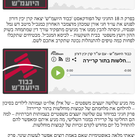
בפרק ה 18 החגיגי של הפודקאסט 'כבוד היועמ"ש' יצאה קרן יכין דורון
לפגוש את עו״ד חגי אורן שמכהן מדצמבר האחרון כמנכ״ל מיטב דש גמל
ופנסיה, וניסתה להבין ממנו איך מגיעים מתפקיד עורך דין שמתמחה בשוק
ההון ויועץ משפטי בבית השקעות – לכיסא המנכ״ל. מבטיחים שתקבלו
לפחות כמה טיפים להתנהלות נכונה שתקרב אתכם לשם.
מה מניע שלושה יועצים משפטים – של אילן אלו״ט ועמותה לילדים בסיכון
– להילחם את מלחמתם של קבוצות מוחלשות בתור קריירה?
פרק חגיגי במיוחד עם שלושה יועצים משפטיים בעמותות חברתיות – למה
הם החליטו על קריירה במגזר השלישי, מה מניע איתם ומאפשר להם
להתחיל כל יום מחדש לקדם זכויות של קבוצות מוחלשות.
יצאתי מלאה באופטימיות שאם באמת רוצים אפשר לעשות שינוי. פרק