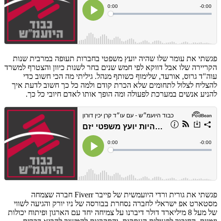
פגשתי את עומר שלו שהיה יועץ משפטי בחברות תעופה במרבית שנות
הקריירה שלו אבל דווקא לפי חמש שנים בחר לשנות כיוון והצטרף למשרד
עוה"ד גרוס, אורעד, שלימוף כשותף מנהל. גיליתי מה הכי חשוב כדי
להצליח לצלול לתחומים שלא הכרת קודם ולמה כל כך חשוב לדעת איך
להניע אנשים במערכת לפעולה ומה הופך אותו לאדם חיובי כל כך.
פגשתי את גורית ורדי היועמשית של פייבר Fiverr חברה שצמחה
מסטארט אפ ישראלי לחברה נסחרת בבורסה של ניו יורק והגיעה לשווי
של מעל 8 מיליארד דולר דיברנו על צמיחה יחד עם הארגון ופיתוח יכולות