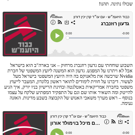
שכולו נתינה. תהנו!
השבוע שוחחתי עם גדעון רוזנברג מרחוק – אני בארה"ב הוא בישראל
אבל לא ויתרנו על המפגש. גדעון הוא המשנה ליועץ המשפטי של חברת
Nvidia שרכשה את מלאנוקס בה היה היועץ המשפטי בישראל מעל
לעשור. דיברנו על חווית לימודים לתואר ראשון בלונדון, המעבר לייעוץ
משפטי בחברה אמריקאית באטלנטה ובחינת הרישיון בניו יורק, איך הגיע
להייטק ומה השאיר אותו שם וגם על התפקיד המפתיע שלקח על עצמו
בנוסף – ראש מערך משאבי האנוש של הקבוצה בשבע מדינות. האזנה
נעימה.