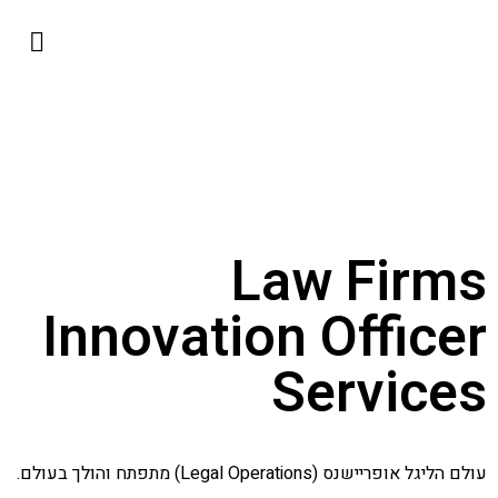
השירותים שלנו
כבוד היועמ״ש
למה להתגמש?
ליגל אופרייש
Law Firms
Innovation Officer
Services
עולם הליגל אופריישנס (Legal Operations) מתפתח והולך בעולם.