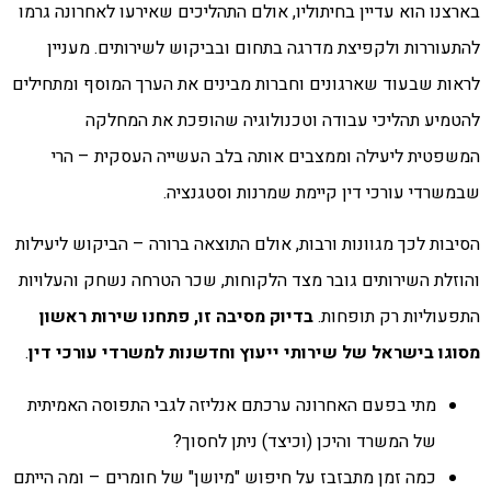
בארצנו הוא עדיין בחיתוליו, אולם התהליכים שאירעו לאחרונה גרמו
להתעוררות ולקפיצת מדרגה בתחום ובביקוש לשירותים. מעניין
לראות שבעוד שארגונים וחברות מבינים את הערך המוסף ומתחילים
להטמיע תהליכי עבודה וטכנולוגיה שהופכת את המחלקה
המשפטית ליעילה וממצבים אותה בלב העשייה העסקית – הרי
שבמשרדי עורכי דין קיימת שמרנות וסטגנציה.
הסיבות לכך מגוונות ורבות, אולם התוצאה ברורה – הביקוש ליעילות
והוזלת השירותים גובר מצד הלקוחות, שכר הטרחה נשחק והעלויות
התפעוליות רק תופחות.
בדיוק מסיבה זו, פתחנו שירות ראשון
מסוגו בישראל של שירותי ייעוץ וחדשנות למשרדי עורכי דין
.
מתי בפעם האחרונה ערכתם אנליזה לגבי התפוסה האמיתית
של המשרד והיכן (וכיצד) ניתן לחסוך?
כמה זמן מתבזבז על חיפוש "מיושן" של חומרים – ומה הייתם