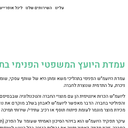
עלינו
השירותים שלנו
ליגל אופרייש
עמדת היועץ המשפטי הפנימי בת
עמדת היועמ"ש הפנימי בתהליכי משא ומתן היא של שותף עסקי, שומר ס
ניכרת, על התדמית שנוצרת לחברה.
ליועמ"ש הכרות אינטימית הן עם מוצרי החברה והטכנולוגיה שבבסיסם,
והפוליטי בחברה. הדבר מאפשר ליועמ"ש לאבחן בשלב מוקדם את נו
מכירת מוצר מוגמר לעומת פיתוח תוסף או רכיב עתידי/ שירותי תמיכה 
עיקר תפקיד היועמ"ש הוא בזיהוי הסיכון האמיתי שעומד על הפרק (תב
החברה. זיהוי מדויק כאמור יתווה את גבולות הגזרה בכל הנוגע לשיפויי