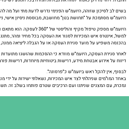
בשים לב לסיכון שזוהה, היועמ"ש הפנימי נדרש לדעת מתי ועל מה לה
היועמ"ש מסתמכת על "תחושת בטן" מחושבת, מבוססת ניסיון אישי, ניסי
היועמ"ש מספק טיפול מקיף וה
למשל, אינטרס איש המכירות לסגור את העסקה בכל מחיר ומהר, מתנגש
בהכנסה משפיע על מועד סגירת העסקה או על הגבלה ליציאה ממנה, 
לאחר סגירת העסקה, היועמ"ש מוודא כי ההסכמות שהושגו מתועדות ומ
דיווח על אירוע אבטחת מידע, דרישות ביטוחיות מיוחדות, דרישות פורמליות לקבלת 
לבסוף, אין להקל ראש ביועמ"ש כ"פרסונה".
באחד המו"מים שניהלתי לצד איש המכירות, נשאלתי ישירות על ידי מ
נמכרת, עם המצגים שניתנו ועם הרכיבים שטרם פותחו בשלב זה. תשו