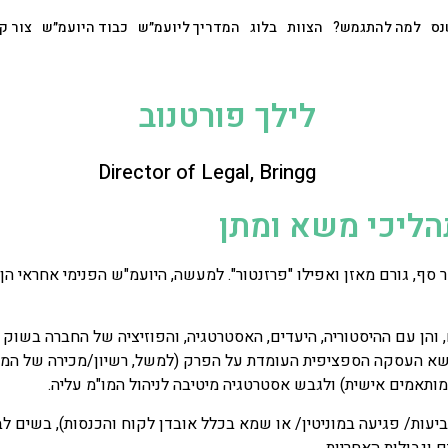
נס
למה להתגמש?
הצוות
בלוג
המדריך ליועמ״ש
כבוד היועמ״ש
צור ק
לילך פורטנוב
Director of Legal, Bringg
הליכי משא ומתן
ף, גורם מאזן ואפילו "פרזנטור". למעשה, היועמ"ש הפנימי אחראי הן 
 והן עם ההיסטוריה, היעדים, האסטרטגיה, והפוזיציה של החברה בשוק ב
שא העסקה הספציפית העומדת על הפרק (למשל, רשיון/מכירה של המוצ
מותאמים אישית) ולגבש אסטרטגיה מיטיבה לניהול המו"מ עליה.
יעות/ פגיעה במוניטין/ או שמא בכלל אובדן לקוח והכנסות), בשים לב 
ם וגבולות האחריות.