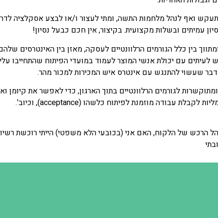
תעקש ואף לנהל מלחמות התשה, ומתי לעצור ו/או לבצע אסקלציה לדרג 
ון עמיתים ובשלות מקצועית. בקיצור, אין חכם כבעל נסיון!
וליסטי של 360° לעסקה. הוא מתאם ומתווך בין כלל הגורמים הרלוונטיים לעסקה, מאזן בין האי
 לעיתים עם יכולת אנשי המוצר לעמוד במועדי הפיתוח שהתחייבו עלי
דבר שעשוי להתנגש עם אינטרס איש המכירות למכור מהר.
תוקשרות לגורמים הרלוונטיים בתוך הארגון, כדי לאפשר את קיומן ואכ
עבודה מוזמנת לפיתוח כלשהו (acceptance), וכיוב'.
נהל הרכש של הלקוח, האם אני (בכובעי הלא משפטי) הייתי רוכשת רשיו
בתי