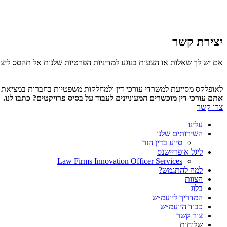
יצירת קשר
אם יש לך שאלות או הצעות בנוגע למדיניות הפרטיות שלנות אל תהסס ליצו
לאופלקס מסייעת למשרדי עורכי דין ולמחלקות משפטיות בחברות במציאת עו
אתם עורכי דין מוכשרים המעוניינים לעבוד על בסיס פרויקטים? כתבו לנו.
צרו קשר
עלינו
השירותים שלנו
סיוע בדין הזר
ליגל אופריישנס
Law Firms Innovation Officer Services
למה להתגמש?
הצוות
בלוג
המדריך ליועמ״ש
כבוד היועמ״ש
צור קשר
שלוחות