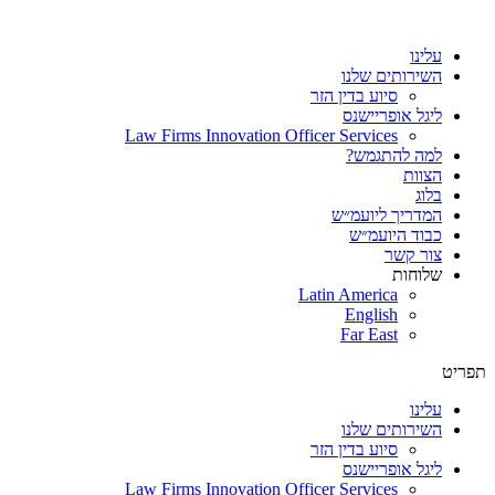
עלינו
השירותים שלנו
סיוע בדין הזר
ליגל אופריישנס
Law Firms Innovation Officer Services
למה להתגמש?
הצוות
בלוג
המדריך ליועמ״ש
כבוד היועמ״ש
צור קשר
שלוחות
Latin America
English
Far East
תפריט
עלינו
השירותים שלנו
סיוע בדין הזר
ליגל אופריישנס
Law Firms Innovation Officer Services