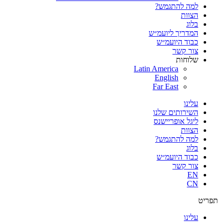
למה להתגמש?
הצוות
בלוג
המדריך ליועמ״ש
כבוד היועמ״ש
צור קשר
שלוחות
Latin America
English
Far East
עלינו
השירותים שלנו
ליגל אופריישנס
הצוות
למה להתגמש?
בלוג
כבוד היועמ״ש
צור קשר
EN
CN
תפריט
עלינו