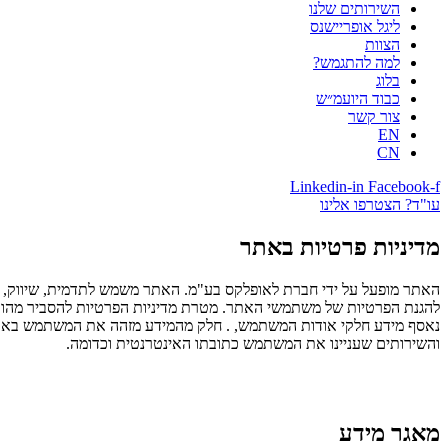
השירותים שלנו
ליגל אופריישנס
הצוות
למה להתגמש?
בלוג
כבוד היועמ״ש
צור קשר
EN
CN
Linkedin-in
Facebook-f
עו"ד? הצטרפו אלינו
מדיניות פרטיות באתר
האתר מופעל על ידי חברת לאופלקס בע"מ. האתר משמש לתדמית, שיווק, 
להגנת הפרטיות של משתמשי האתר. מטרת מדיניות הפרטיות להסביר מהו
נאסף מידע חלקי אודות המשתמש, . חלק מהמידע מזהה את המשתמש באופן 
והשירותים שעניינו את המשתמש כתובתו האינטרנטית וכדומה.
מאגר מידע