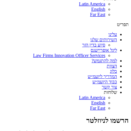
Latin America
English
Far East
תפריט
עלינו
השירותים שלנו
סיוע בדין הזר
ליגל אופריישנס
Law Firms Innovation Officer Services
למה להתגמש?
הצוות
בלוג
המדריך ליועמ״ש
כבוד היועמ״ש
צור קשר
שלוחות
Latin America
English
Far East
הרשמו לניוזלטר