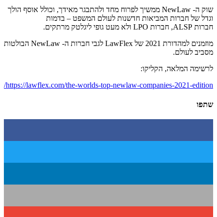
שוק ה- NewLaw ממשיך לפרוח מחד ולהתבגר מאידך, וכולל אוסף הולך
וגדל של חברות המביאות חדשנות לעולם המשפט – בדמות
חברות ALSP, חברות LPO ולא מעט גופי ליגלטק מרתקים.
מוזמנים למהדורת 2021 של LawFlex לגבי חברות ה- NewLaw הבולטות
מסביב לעולם.
לרשימה המלאה, הקליקו:
https://lawflex.com/the-worlds-top-newlaw-companies-2021-edition/
שתפו