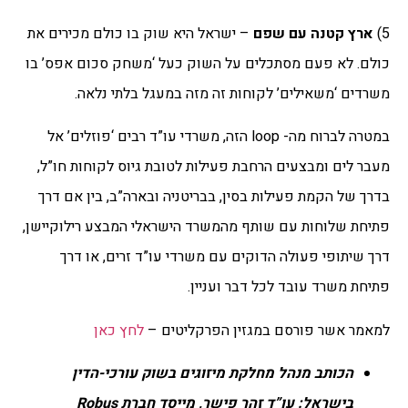
5)
ארץ קטנה עם שפם
– ישראל היא שוק בו כולם מכירים את
כולם. לא פעם מסתכלים על השוק כעל ‘משחק סכום אפס’ בו
משרדים ‘משאילים’ לקוחות זה מזה במעגל בלתי נלאה.
במטרה לברוח מה- loop הזה, משרדי עו”ד רבים ‘פוזלים’ אל
מעבר לים ומבצעים הרחבת פעילות לטובת גיוס לקוחות חו”ל,
בדרך של הקמת פעילות בסין, בבריטניה ובארה”ב, בין אם דרך
פתיחת שלוחות עם שותף מהמשרד הישראלי המבצע רילוקיישן,
דרך שיתופי פעולה הדוקים עם משרדי עו”ד זרים, או דרך
פתיחת משרד עובד לכל דבר ועניין.
למאמר אשר פורסם במגזין הפרקליטים –
לחץ כאן
הכותב מנהל מחלקת מיזוגים בשוק עורכי-הדין
בישראל: עו”ד זהר פישר, מייסד חברת
Robus