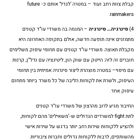
קבלת צוות רחב ועוד – במטרה ‘לגדל’ אותם כ- future
rainmakers.
4)
סינרגיה… סינרגיה
– המגמה בה משרדי עו”ד קטנים
מתמזגים אינה תופעה חדשה, אולם בתקופה האחרונה היא
מקבלת תאוצה. משרדי עו”ד קטנים עם תחומי עיסוק משלימים
חוברים זה לזה: הייטק עם שוק הון, ליטיגציה עם נדל”ן, קרנות
עם מיסוי– במטרה מוצהרת ליצור סינרגיה אמיתית בין תחומי
העיסוק, ולשרת את לקוחות הליבה של כל משרד ביותר מתחום
עיסוק אחד.
החיבור מגיע לרוב מהרצון של משרדי עו”ד קטנים
לתת fight למשרדים הגדולים ש-‘משאילים’ מהם לקוחות,
ולהציע ללקוחות שירות רחב יותר בדגש על שירות אישי
מהשותפים, לרבות ללקוחות גדולים וחברות ציבוריות.