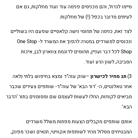
סיימו לגדול, והם מכניסים פנימה עוד ועוד מחלקות, גם אם
לעיתים מדובר בכפל (!) של מחלקות.
לצד זאת, כניסה של תחומי נישה קלאסיים שפעם היו בשוליים
ונכנסים למשרדים במטרה להפוך את המשרד ל- One Stop
Shop לכל דבר ועניין, תחומים לדוגמת צווארון לבן, איכות
הסביבה, לשון הרע ועוד.
3)
תג מחיר לכישרון
–שוק עוה”ד נמצא בחיפוש בלתי נלאה
אחר טאלנטים, ה- ‘דור הבא’ של עוה”ד- שותפים צעירים שכבר
מביאים לקוחות, החלו לעשות לעצמם שם ומסומנים בתור ‘הדבר
הבא’.
אותם שותפים מקבלים הצעות מפתות משלל משרדים
המבטיחים מסלול מהיר לשותפות אקוויטי, תנאים ושכר מפנק,