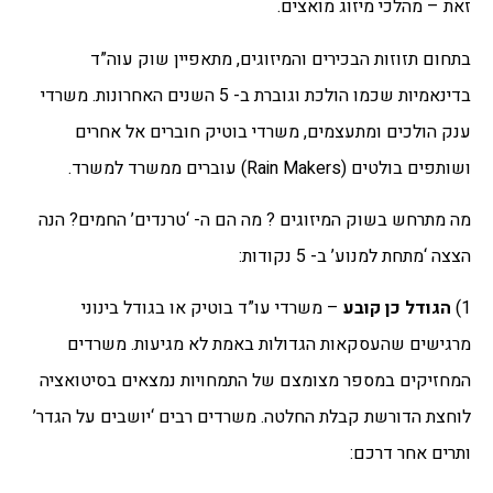
זאת – מהלכי מיזוג מואצים.
בתחום תזוזות הבכירים והמיזוגים, מתאפיין שוק עוה”ד
בדינאמיות שכמו הולכת וגוברת ב- 5 השנים האחרונות. משרדי
ענק הולכים ומתעצמים, משרדי בוטיק חוברים אל אחרים
ושותפים בולטים (Rain Makers) עוברים ממשרד למשרד.
מה מתרחש בשוק המיזוגים ? מה הם ה- ‘טרנדים’ החמים? הנה
הצצה ‘מתחת למנוע’ ב- 5 נקודות:
1)
הגודל כן קובע
– משרדי עו”ד בוטיק או בגודל בינוני
מרגישים שהעסקאות הגדולות באמת לא מגיעות. משרדים
המחזיקים במספר מצומצם של התמחויות נמצאים בסיטואציה
לוחצת הדורשת קבלת החלטה. משרדים רבים ‘יושבים על הגדר’
ותרים אחר דרכם: