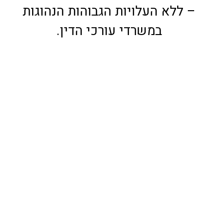
– ללא העלויות הגבוהות הנהוגות
במשרדי עורכי הדין.
מי אנחנו
חברת lawflex היא ספקית מובילה של שירותי
Legal Resourcing – שירותים משפטיים
אלטרנטיביים (ALSP) הממוקמת בישראל
ומספקת עורכי דין ישראלים וזרים למשרדי עו"ד