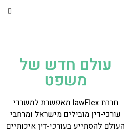
השירותים שלנו
כבוד היועמ״ש
למה להתגמש?
ליגל אופרייש
עולם חדש של
משפט
חברת lawFlex מאפשרת למשרדי
עורכי-דין מובילים מישראל ומרחבי
העולם להסתייע בעורכי-דין איכותיים