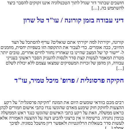
חושבים שבתור דור שגדל לתוך הטכנולוגיה איננו זקוקים להסבר כיצד
להשתמש בה, […]
דיני עבודה בזמן קורונה / עו"ד טל שרון
קורונה, יקירתי! למה יקירתי אתם שואלים? עדיף להסתכל על הצד
החיובי, ככה אומרים. כדי לעבור את התקופה הזו בשפיות יחסית, מוזמנים
ל- 'יישור קו' של המצב שהיינו בו שאחריו נחזור לחיים אחרים, טובים יותר.
מטרת המאמר לעשות קצת סדר ולנסות להעניק הסבר ראשוני בענייני
עבודה, הן מהפן של זכויות המעסיקים שמצאו עצמם ללא יכולת לשלם
[…]
חקיקה פרסונלית / פרופ' מיכל טמיר, עו"ד
רבים מכם בוודאי שומעים היום את המונח "חקיקה פרסונלית" על רקע
ההצעות לחוקק חוק שימנע מאדם שהוגשו נגדו כתבי אישום חמורים לכהן
כראש ממשלה, וזאת על רקע כתבי האישום שהוגשו כנגד ראש הממשלה
בנימין נתניהו. ברשימה זו אין ברצוני להביע דעה על ההצעה האמורה אלא
לעשות סדר בשאלות הרלוונטיות ולאפשר דיון מושכל בסוגיה. לפיכך
אחלק […]