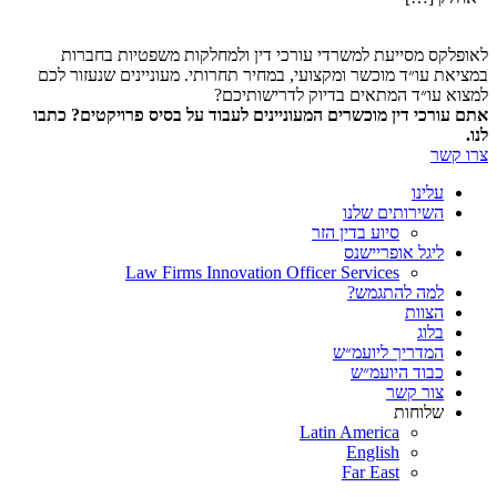
אופלקס מסייעת למשרדי עורכי דין ולמחלקות משפטיות בחברות
מציאת עו״ד מוכשר ומקצועי, במחיר תחרותי. מעוניינים שנעזור לכם
מצוא עו״ד המתאים בדיוק לדרישותיכם?
תם עורכי דין מוכשרים המעוניינים לעבוד על בסיס פרויקטים? כתבו
נו.
רו קשר
עלינו
השירותים שלנו
סיוע בדין הזר
ליגל אופריישנס
Law Firms Innovation Officer Services
למה להתגמש?
הצוות
בלוג
המדריך ליועמ״ש
כבוד היועמ״ש
צור קשר
שלוחות
Latin America
English
Far East