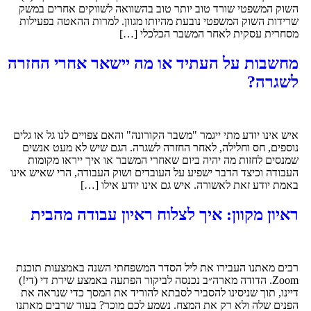
השוק המשפטי שורד טוב יותר טוב בהשוואה לשווקים אחרים במשק
שרידות השוק המשפטי נובעת מהיותו מגוון. למרות ההאטה בפעילות
מסחרית עסקית לאחר המשבר הכלכלי […]
מחשבות על העתיד או מה יישאר אחרי החזרה
לשגרה?
איש אינו יודע מתי ייגמר "משבר הקורונה" והאם צפויים לנו גל או גלים
נוספים, חס וחלילה, לאחר החזרה לשגרה. הגם שיש לא מעט אנשים
שמנסים לחזות מה יהיה ביום שאחרי המשבר או איך ייראו מקומות
העבודה וכיצד הדבר ישפיע על העובדים ושוק העבודה, הרי שאיש אינו
באמת יודע זאת לאשורה. איש גם אינו יודע אילו […]
ראיון מקוון: איך לצלוח ראיון עבודה מהבית
רבים מאתנו העבירו את ליל הסדר המשפחתי השנה באמצעות תוכנת
Zoom. הדודה מארה״ב נכנסה לביקור הפתעה באמצע שירת די (די!)
דיינו, תוך שניסינו להסביר לסבתא להוריד את המסך כדי שנראה את
הפנים שלה ולא רק את המצח. נשמע לכם מוכר? בעוד שרבים מאתנו