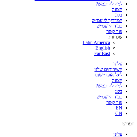
למה להתגמש?
הצוות
בלוג
המדריך ליועמ״ש
כבוד היועמ״ש
צור קשר
שלוחות
Latin America
English
Far East
עלינו
השירותים שלנו
ליגל אופריישנס
הצוות
למה להתגמש?
בלוג
כבוד היועמ״ש
צור קשר
EN
CN
פריט
עלינו