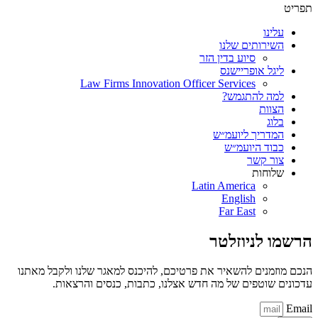
פריט
עלינו
השירותים שלנו
סיוע בדין הזר
ליגל אופריישנס
Law Firms Innovation Officer Services
למה להתגמש?
הצוות
בלוג
המדריך ליועמ״ש
כבוד היועמ״ש
צור קשר
שלוחות
Latin America
English
Far East
רשמו לניוזלטר
נכם מוזמנים להשאיר את פרטיכם, להיכנס למאגר שלנו ולקבל מאתנו
דכונים שוטפים של מה חדש אצלנו, כתבות, כנסים והרצאות.
Emai