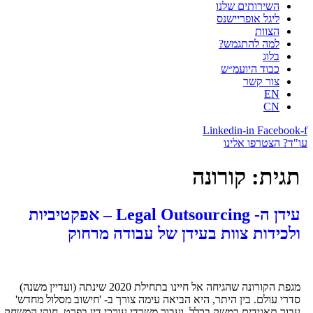
השירותים שלנו
ליגל אופריישנס
הצוות
למה להתגמש?
בלוג
כבוד היועמ״ש
צור קשר
EN
CN
Linkedin-in
Facebook-
ו"ד? הצטרפו אלינו
תגית:
קורונה
עידן ה- Legal Outsourcing – אפקטיביות
ולכידות צוות בעידן של עבודה מרחוק
מגפת הקורונה שהגיחה אל חיינו בתחילת 2020 שינתה (ועדיין משנה)
סדרי עולם. בין היתר, היא הביאה עימה צורך ב- 'חישוב מסלול מחדש'
עבור תאגידים במשק בכלל, ועבור משרדי עורכי דין בפרט. חוקי המשחק