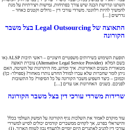
השתנו ונדרשת הבנה שיש צורך בפתיחות, גמישות ויצירתיות על מנת
להמשיך להיות רלוונטי. משרדי עורכי דין – גדולים וקטנים כאחד –
נדרשים […]
התאוצה של Legal Outsourcing בצל משבר
הקורונה
תופעת השימוש בשירותים משפטיים חיצוניים – ראשי תיבות ALSP (או
בשם המלא (Alternative Legal Service Provider) צוברת תאוצה
מטאורית בשנים האחרונות. איך ומדוע, מה היתרונות של השיטה, האם
ניתן לומר שחברות שלא עברו למודל החדש נותרו מאחור? (ספוילר- כן!)
וכמובן – כיצד השפיע משבר הקורונה על כל הסיפור? כל התשובות
לפניכם. בשנים האחרונות אנו עדים […]
שרידות משרדי עורכי דין בצל משבר הקורונה
עוד מוקדם לאמוד את השלכות נגיף הקורונה על המשק העולמי בכלל
והישראלי בפרט, אך לקחים ממשברים קודמים יכולים לסייע למשרדי
עורכי דין להגיב לאתגרים היום יומיים ולתעדף נכון לטווח הארוך. (1)