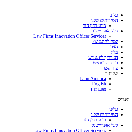
עלינו
השירותים שלנו
סיוע בדין הזר
ליגל אופריישנס
Law Firms Innovation Officer Services
למה להתגמש?
הצוות
בלוג
המדריך ליועמ״ש
כבוד היועמ״ש
צור קשר
שלוחות
Latin America
English
Far East
פריט
עלינו
השירותים שלנו
סיוע בדין הזר
ליגל אופריישנס
Law Firms Innovation Officer Services